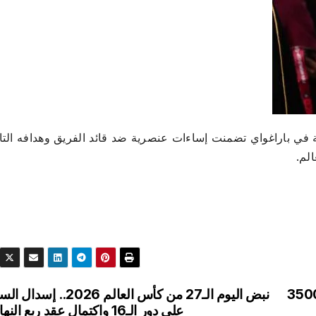
ية في باراغواي تضمنت إساءات عنصرية ضد قائد الفريق وهدافه الت
لم.
نبض اليوم الـ27 من كأس العالم 2026.. إسدا
على دور الـ16 واكتمال عقد ربع النهائي