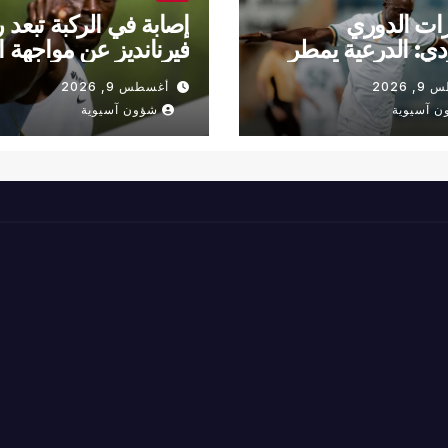
ات الدوري
إصابة في الركبة تبعد 
ي: الدرعية يمطر
فيرنانديز عن مواجهة ال
خلود بثلاثية
والجزيرة
 2026
أغسطس 9, 2026
ن آسيوية
شؤون آسيوية