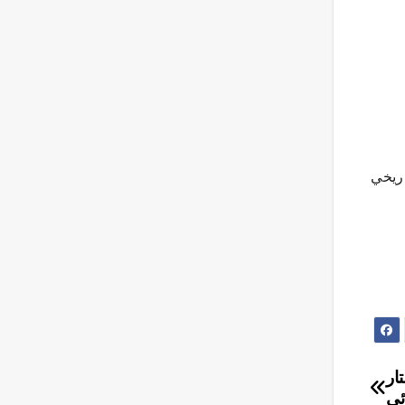
اريخي
ل الستار