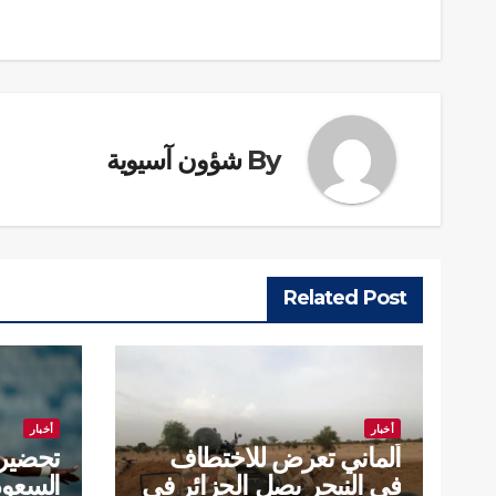
المقالات
By
شؤون آسيوية
Related Post
أخبار
أخبار
ألماني تعرض للاختطاف
تحضير
في النيجر يصل الجزائر في
السعود