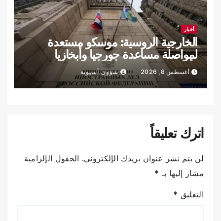
أخبار
الخارجية الروسية: موسكو مستعدة
لمواصلة مساعدة جورجيا وأبخازيا
وأوسيتيا الجنوبية في دفع المفاوضات
أغسطس 8, 2026
شؤون آسيوية
اترك تعليقاً
لن يتم نشر عنوان بريدك الإلكتروني.
الحقول الإلزامية
مشار إليها بـ
*
التعليق
*