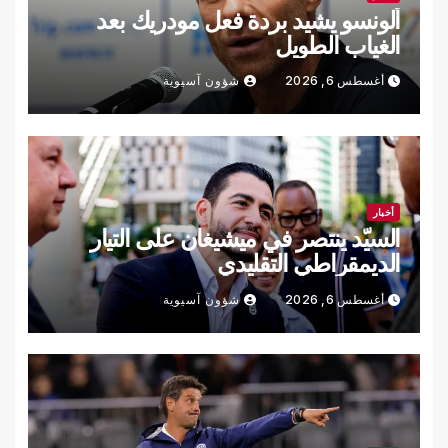
ألونسو يشيد بردة فعل مودريك بعد
الغياب الطويل
أغسطس 6, 2026
شؤون آسيوية
أخبار
السيّد ينتصر في ميشيغان على التيار
الديمقراطي التقليدي
أغسطس 6, 2026
شؤون آسيوية