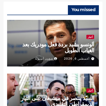
You missed
أخبار
ألونسو يشيد بردة فعل مودريك بعد
الغياب الطويل
أغسطس 6, 2026
شؤون آسيوية
أخبار
السيّد ينتصر في ميشيغان على التيار
الديمقراطي التقليدي