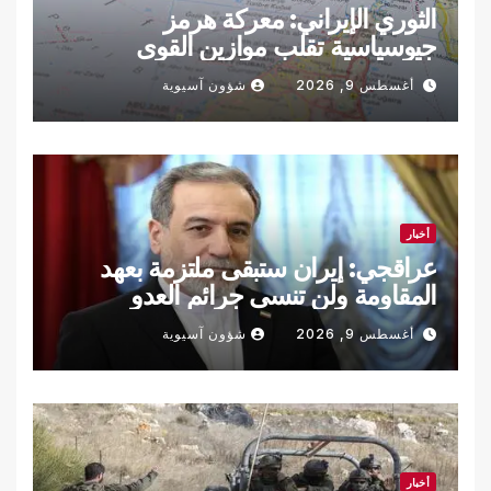
الثوري الإيراني: معركة هرمز
جيوسياسية تقلب موازين القوى
أغسطس 9, 2026
شؤون آسيوية
أخبار
عراقجي: إيران ستبقى ملتزمة بعهد
المقاومة ولن تنسى جرائم العدو
أغسطس 9, 2026
شؤون آسيوية
أخبار