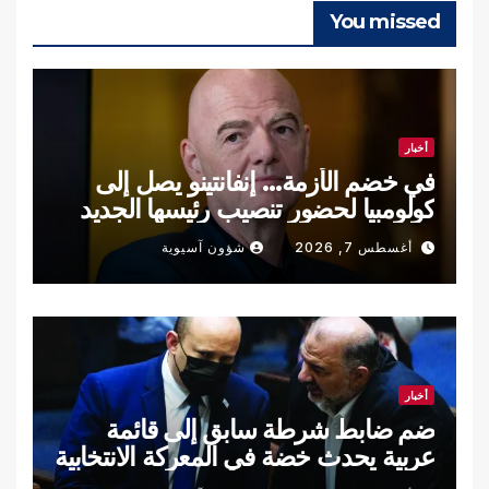
You missed
أخبار
في خضم الأزمة… إنفانتينو يصل إلى
كولومبيا لحضور تنصيب رئيسها الجديد
أغسطس 7, 2026
شؤون آسيوية
أخبار
ضم ضابط شرطة سابق إلى قائمة
عربية يحدث خضة في المعركة الانتخابية
الإسرائيلية