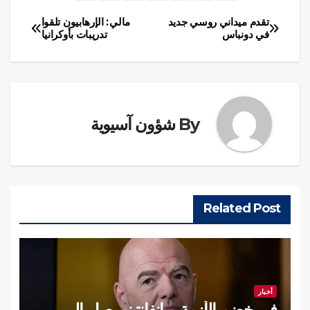
تقدم ميداني روسي جديد
مالي: الإرهابيون تلقوا
تصفّح
في دونباس
تدريبات بأوكرانيا
المقالات
By
شؤون آسيوية
Related Post
أخبار
في خضم الأزمة… إنفانتينو يصل إلى