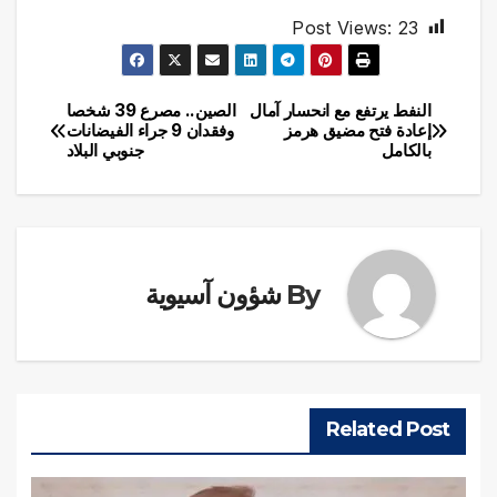
Post Views:
23
النفط يرتفع مع انحسار آمال
الصين.. مصرع 39 شخصا
تصفّح
إعادة فتح مضيق هرمز
وفقدان 9 جراء الفيضانات
بالكامل
جنوبي البلاد
المقالات
By
شؤون آسيوية
Related Post