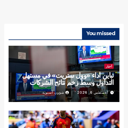
You missed
أخبار
تباين أداء «وول ستريت» في مستهل
التداول وسط زخم نتائج الشركات
أغسطس 6, 2026
شؤون آسيوية