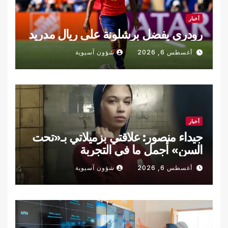
أخبار
رودري يفضل برشلونة على ريال مدريد
أغسطس 6, 2026
شؤون آسيوية
أخبار
جيداء منصور: علاقتي بزميلاتي بـ«تحت
السن» أجمل ما في التجربة
أغسطس 6, 2026
شؤون آسيوية