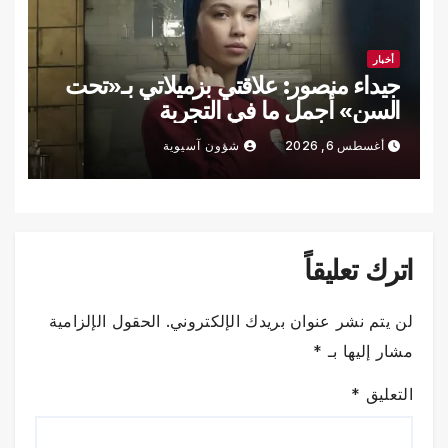
أخبار
جيداء منصور: علاقتي بزميلاتي بـ«تحت
السن» أجمل ما في التجربة
أغسطس 6, 2026
شؤون آسيوية
اترك تعليقاً
لن يتم نشر عنوان بريدك الإلكتروني.
الحقول الإلزامية
مشار إليها بـ
*
التعليق
*