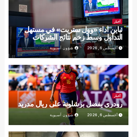
أخبار
تباين أداء «وول ستريت» في مستهل
التداول وسط زخم نتائج الشركات
أغسطس 6, 2026
شؤون آسيوية
أخبار
رودري يفضل برشلونة على ريال مدريد
أغسطس 6, 2026
شؤون آسيوية