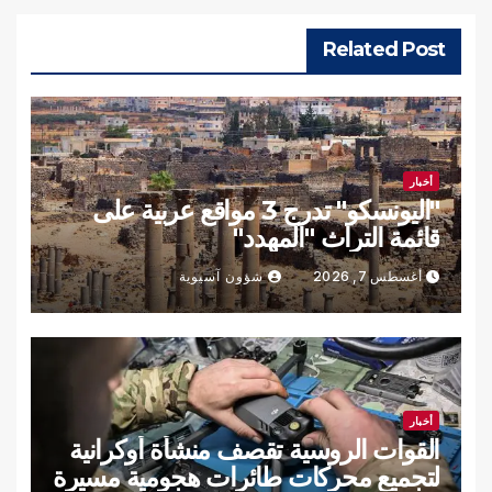
Related Post
أخبار
"اليونسكو" تدرج 3 مواقع عربية على
قائمة التراث "المهدد"
أغسطس 7, 2026
شؤون آسيوية
أخبار
القوات الروسية تقصف منشأة أوكرانية
لتجميع محركات طائرات هجومية مسيرة