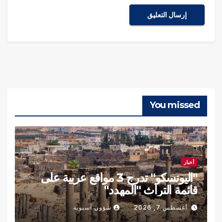
You missed
أخبار
"اليونسكو" تدرج 3 مواقع عربية على
قائمة التراث "المهدد"
أغسطس 7, 2026
شؤون آسيوية