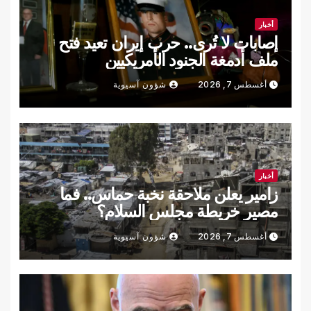
أخبار
إصابات لا تُرى.. حرب إيران تعيد فتح
ملف أدمغة الجنود الأمريكيين
أغسطس 7, 2026
شؤون آسيوية
أخبار
زامير يعلن ملاحقة نخبة حماس.. فما
مصير خريطة مجلس السلام؟
أغسطس 7, 2026
شؤون آسيوية