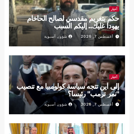
أخبار
حكم بتغريم مقدسي لصالح الحاخام
يهودا غليك.. إليكم السبب
أغسطس 7, 2026
شؤون آسيوية
أخبار
إلى أين تتجه سياسة كولومبيا مع تنصيب
"نمر ترمب" رئيسا؟
أغسطس 7, 2026
شؤون آسيوية