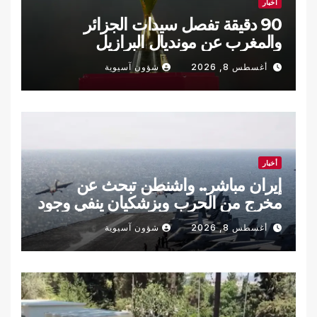
أخبار
90 دقيقة تفصل سيدات الجزائر
والمغرب عن مونديال البرازيل
أغسطس 8, 2026
شؤون آسيوية
أخبار
إيران مباشر.. واشنطن تبحث عن
مخرج من الحرب وبزشكيان ينفي وجود
خلافات داخلية
أغسطس 8, 2026
شؤون آسيوية