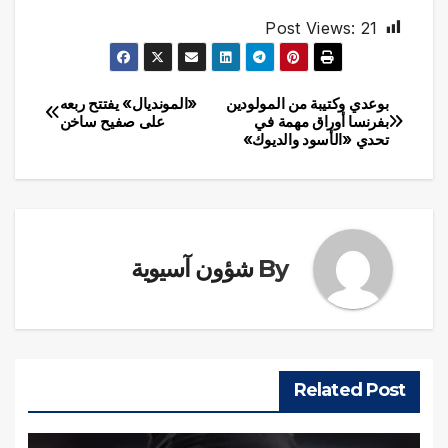
Post Views:
21
بوعدي وكتيبة من المولودين
«المونديال» يفتتح ربعه
تصفّح
بفرنسا أوراق مهمة في
على صفيح ساخن
تحدي «الأسود والديوك»
المقالات
By
شؤون آسيوية
Related Post