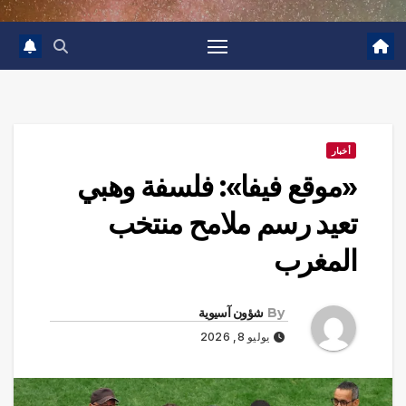
أخبار
«موقع فيفا»: فلسفة وهبي
تعيد رسم ملامح منتخب
المغرب
By
شؤون آسيوية
يوليو 8, 2026