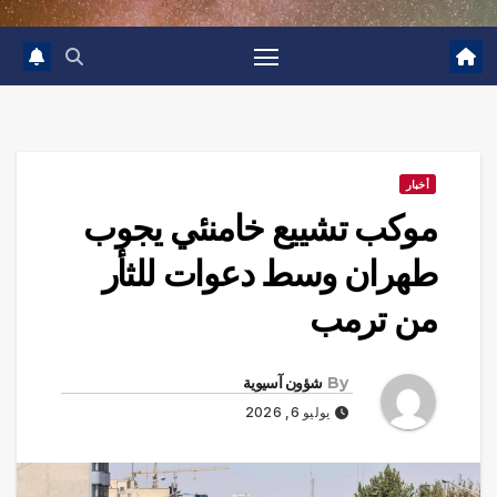
أخبار
موكب تشييع خامنئي يجوب
طهران وسط دعوات للثأر
من ترمب
By
شؤون آسيوية
يوليو 6, 2026