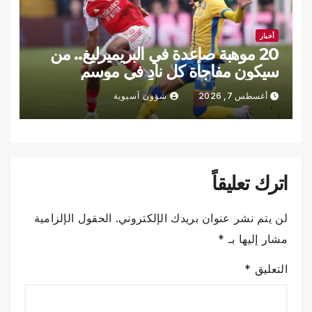
أخبار
20 موهبة صاعدة في البريميرليغ.. من
سيكون مفاجأة كل نادٍ في موسم
2026-2027؟
أغسطس 7, 2026
شؤون آسيوية
اترك تعليقاً
لن يتم نشر عنوان بريدك الإلكتروني.
الحقول الإلزامية
مشار إليها بـ
*
التعليق
*