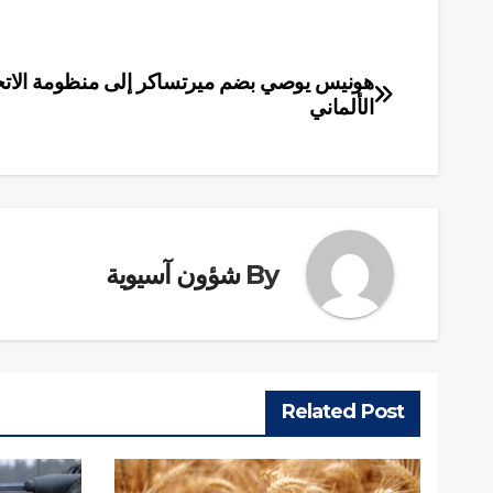
هونيس يوصي بضم ميرتساكر إلى منظومة الاتح
تصفّح
الألماني
المقالات
By
شؤون آسيوية
Related Post