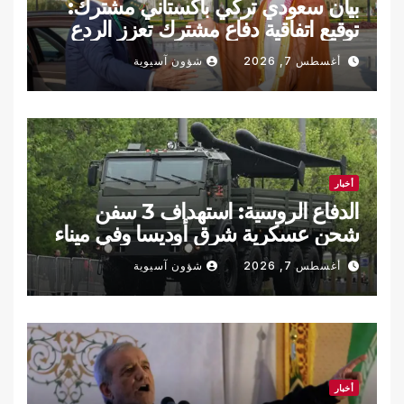
بيان سعودي تركي باكستاني مشترك:
توقيع اتفاقية دفاع مشترك تعزز الردع
الجماعي
أغسطس 7, 2026
شؤون آسيوية
أخبار
الدفاع الروسية: استهداف 3 سفن
شحن عسكرية شرق أوديسا وفي ميناء
تشورنومورسك
أغسطس 7, 2026
شؤون آسيوية
أخبار