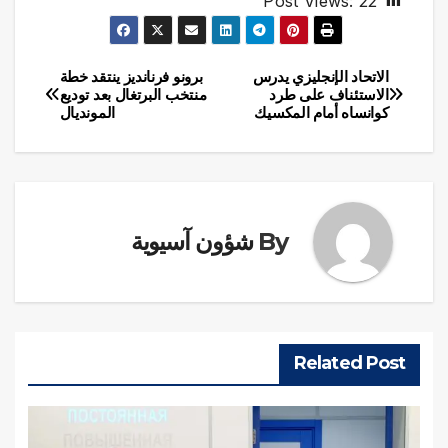
Post Views:
22
الاتحاد الإنجليزي يدرس
برونو فرنانديز ينتقد خطة
تصفّح
الاستئناف على طرد
منتخب البرتغال بعد توديع
كوانساه أمام المكسيك
المونديال
المقالات
By
شؤون آسيوية
Related Post