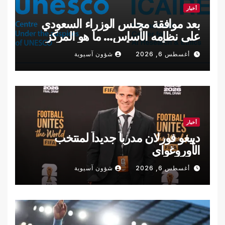
أخبار
بعد موافقة مجلس الوزراء السعودي
على نظامه الأساس… ما ‏هو المركز
الدولي لأبحاث وأخلاقيات الذكاء
أغسطس 6, 2026
شؤون آسيوية
الاصطناعي؟
أخبار
دييغو فورلان مدرباً جديداً لمنتخب
الأوروغواي
أغسطس 6, 2026
شؤون آسيوية