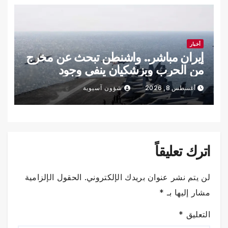
أخبار
إيران مباشر.. واشنطن تبحث عن مخرج
من الحرب وبزشكيان ينفي وجود
خلافات داخلية
أغسطس 8, 2026
شؤون آسيوية
اترك تعليقاً
لن يتم نشر عنوان بريدك الإلكتروني.
الحقول الإلزامية
مشار إليها بـ
*
التعليق
*