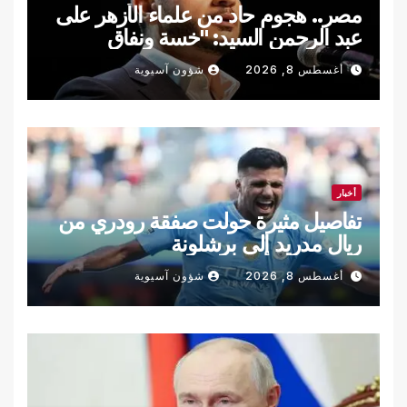
مصر.. هجوم حاد من علماء الأزهر على
عبد الرحمن السيد: "خسة ونفاق
وكذب"
أغسطس 8, 2026
شؤون آسيوية
أخبار
تفاصيل مثيرة حولت صفقة رودري من
ريال مدريد إلى برشلونة
أغسطس 8, 2026
شؤون آسيوية