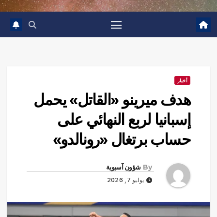
أخبار
هدف ميرينو «القاتل» يحمل
إسبانيا لربع النهائي على
حساب برتغال «رونالدو»
By
شؤون آسيوية
يوليو 7, 2026