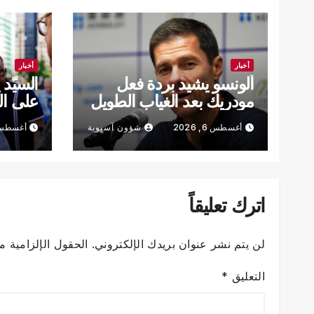
أخبار
أخبار
ألونسو يشيد بردة فعل
السيّد
مودريك بعد الغياب الطويل
على ال
التقليد
أغسطس 6, 2026
شؤون آسيوية
أغسطس 6, 6
اترك تعليقاً
لن يتم نشر عنوان بريدك الإلكتروني.
الحقول الإلزامية مش
التعليق
*