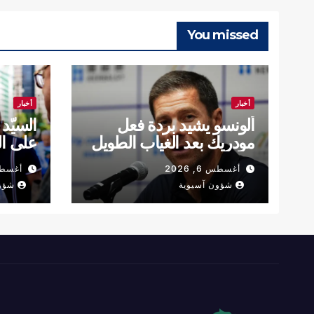
You missed
أخبار
أخبار
ألونسو يشيد بردة فعل
السيّد
مودريك بعد الغياب الطويل
على ال
التقلي
أغسطس 6, 2026
أغسطس 6,
شؤون آسيوية
شؤو