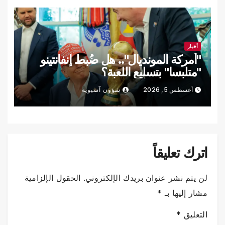
أخبار
"أمركة المونديال".. هل ضُبط إنفانتينو
"متلبسا" بتسليع اللعبة؟
أغسطس 5, 2026
شؤون آسيوية
اترك تعليقاً
لن يتم نشر عنوان بريدك الإلكتروني.
الحقول الإلزامية
مشار إليها بـ
*
التعليق
*