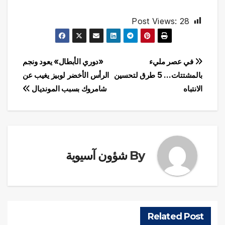
Post Views:
28
تصفّح
في عصر مليء
«دوري الأبطال» يعود ونجم
بالمشتتات… 5 طرق لتحسين
الرأس الأخضر لوبيز يغيب عن
المقالات
الانتباه
شامروك بسبب المونديال
By
شؤون آسيوية
Related Post