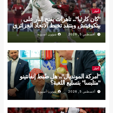
أخبار
"كان كارثيا".. تاهرات يفتح النار على
بيتكوفيتش وينتقد تخبط الاتحاد الجزائري
أغسطس 5, 2026
شؤون آسيوية
أخبار
"أمركة المونديال".. هل ضُبط إنفانتينو
"متلبسا" بتسليع اللعبة؟
أغسطس 5, 2026
شؤون آسيوية