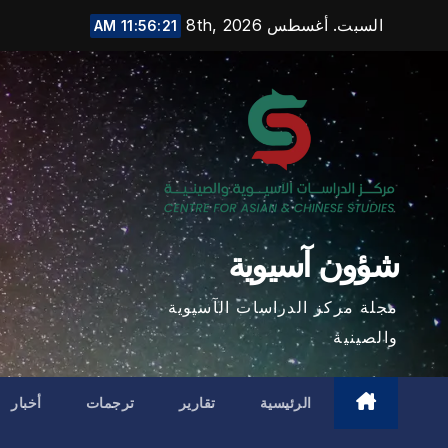
Ski
السبت. أغسطس 8th, 2026
11:56:23 AM
t
conten
شؤون آسيوية
مجلة مركز الدراسات الآسيوية
والصينية
الرئيسية
تقارير
ترجمات
أخبار