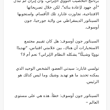
برنامج التخصيب النووي الإيراني، وأن إيران لم تبذل
“أي جهود لإعادة بنائه”. لكن خلال تصريحاتها
الافتتاحية، تجاوزت غابارد تلك الأقسام. واستجوبها
السيناتور الديمقراطي من ولاية جورجيا، جون
أوسوف.
السيناتور جون أوسوف: هل كان تقييم مجتمع
الاستخبارات أن هناك، بين علامتي اقتباس، “تهديدًا
نوويًا وشيكًا” يشكله النظام الإيراني؟ نعم أم لا؟
تولسي غابارد: سيدتي العضو، الشخص الوحيد الذي
يمكنه تحديد ما هو تهديد وشيك وما ليس كذلك هو
الرئيس.
السيناتور جون أوسوف: خطأ. هذه هي على مستوى
العالم –