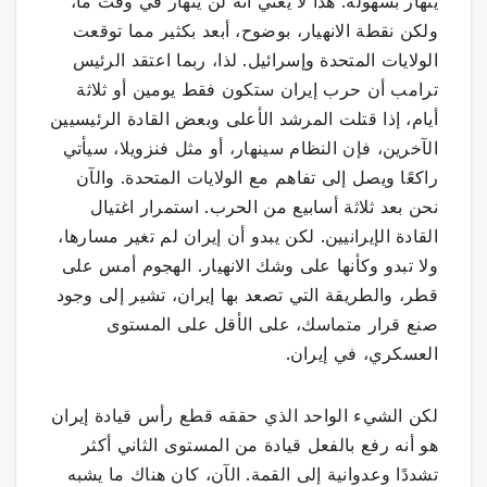
ينهار بسهولة. هذا لا يعني أنه لن ينهار في وقت ما،
ولكن نقطة الانهيار، بوضوح، أبعد بكثير مما توقعت
الولايات المتحدة وإسرائيل. لذا، ربما اعتقد الرئيس
ترامب أن حرب إيران ستكون فقط يومين أو ثلاثة
أيام، إذا قتلت المرشد الأعلى وبعض القادة الرئيسيين
الآخرين، فإن النظام سينهار، أو مثل فنزويلا، سيأتي
راكعًا ويصل إلى تفاهم مع الولايات المتحدة. والآن
نحن بعد ثلاثة أسابيع من الحرب. استمرار اغتيال
القادة الإيرانيين. لكن يبدو أن إيران لم تغير مسارها،
ولا تبدو وكأنها على وشك الانهيار. الهجوم أمس على
قطر، والطريقة التي تصعد بها إيران، تشير إلى وجود
صنع قرار متماسك، على الأقل على المستوى
العسكري، في إيران.
لكن الشيء الواحد الذي حققه قطع رأس قيادة إيران
هو أنه رفع بالفعل قيادة من المستوى الثاني أكثر
تشددًا وعدوانية إلى القمة. الآن، كان هناك ما يشبه