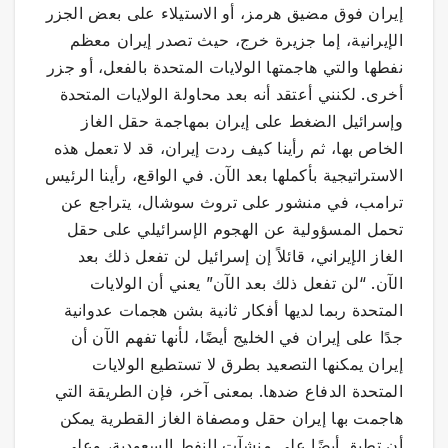
إيران فوق مضيق هرمز، أو الاستيلاء على بعض الجزر
الإيرانية، إما جزيرة خرج، حيث تصدر إيران معظم
نفطها والتي هاجمتها الولايات المتحدة بالفعل، أو جزر
أخرى. لكنني أعتقد أنه بعد محاولة الولايات المتحدة
وإسرائيل الضغط على إيران بمهاجمة حقل الغاز
الخاص بها، ثم رأينا كيف ردت إيران، قد لا تعمل هذه
الاستراتيجية بأكملها بعد الآن. في الواقع، رأينا الرئيس
ترامب، في منشور على تروث سوشال، يتراجع عن
تحمل المسؤولية عن الهجوم الإسرائيلي على حقل
الغاز الإيراني، قائلاً إن إسرائيل لن تفعل ذلك بعد
الآن. “لن تفعل ذلك بعد الآن” يعني أن الولايات
المتحدة ربما لديها أفكار ثانية بشن هجمات عدوانية
جدًا على إيران في الخليج أيضًا، لأنها تفهم الآن أن
إيران يمكنها التصعيد بطرق لا تستطيع الولايات
المتحدة الدفاع ضدها. بمعنى آخر، فإن الطريقة التي
هاجمت بها إيران حقل ومصفاة الغاز القطرية يمكن
أن تطبق أيضًا على منشآت النفط السعودية، وعلى