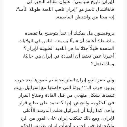
لإيران: تاريخ سياسي”. عنوان مقاله الأخير في
فاينانشال تايمز هو “إيران تلعب اللعبة طويلة الأمد”.
إنه معنا من واشنطن العاصمة.
بروفيسور. هل يمكنك أن تبدأ بتوضيح ما تقصده
بالضبط؟ أعتقد أن شيئًا يسمعه الناس في الولايات
المتحدة قليلًا جدًا: ما هي اللعبة الطويلة لإيران؟
أخبرنا عمن تعتقد أن القيادة في إيران هي حاليًا،
وماذا تفعل؟
ولي نصر: تتبع إيران استراتيجية تم تصورها بعد حرب
يونيو، حرب الـ١٢ يومًا التي خاضتها مع إسرائيل. ويتم
تنفيذها بشكل منهجي من قبل القادة وصناع القرار
في الحكومة والجيش. إنها لا تعتمد على صانع قرار
واحد، كما رأينا أن إسرائيل قتلت المرشد الأعلى
لإيران، ومع ذلك تمكنت إيران على الفور من الرد
والانخراط في الحرب. أنشأت إيران طريقة للحكم