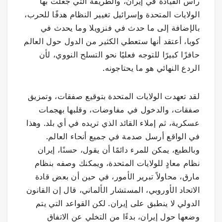
رأس القيادة في إيران، والطريقة التي جعلت بها
الولايات المتحدة وإسرائيل تغيير النظام هدفًا للحرب،
بالإضافة إلى ما حدث في فنزويلا وما يحدث في
كوبا، أعتقد أنها ستعطي الكثير من الدول حول العالم
حافزًا كبيرًا للتوجه فعليًا نحو التسلح النووي، لأن
الردع النهائي هو ما يحتاجونه.
لقد تعهدت الولايات المتحدة بتوقيع صفقات، وتمزيق
صفقات، والدخول في مفاوضات، وقلبها بهجمات
عسكرية، ثم إملاء القائد الذي تريده في أي بلد. وهذا
في الواقع أرسل صدمة في جميع أنحاء العالم.
وبالطبع، يمكن للمرء دائمًا أن يقول، حسنًا، إيران
نظام معادٍ للولايات المتحدة، ويمكنك وصفه بنظام
مارق، محاولاً تبرير الأمور، في حين أن بعض قادة
الاتحاد الأوروبي، المستشار الألماني، قال إن القانون
الدولي لا ينطبق على إيران. لكن القواعد التي يتم
وضعها حول إيران، بدءًا من التخلي عن الاتفاق