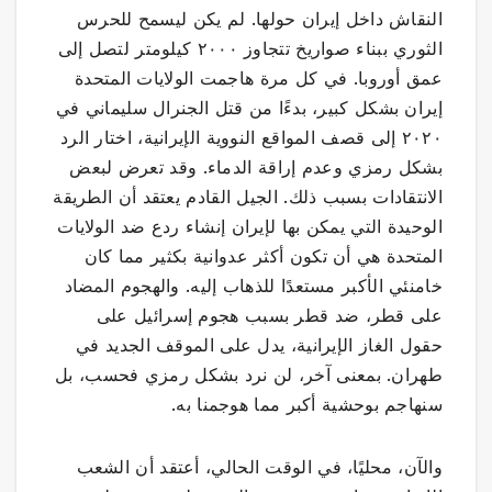
النقاش داخل إيران حولها. لم يكن ليسمح للحرس
الثوري ببناء صواريخ تتجاوز ٢٠٠٠ كيلومتر لتصل إلى
عمق أوروبا. في كل مرة هاجمت الولايات المتحدة
إيران بشكل كبير، بدءًا من قتل الجنرال سليماني في
٢٠٢٠ إلى قصف المواقع النووية الإيرانية، اختار الرد
بشكل رمزي وعدم إراقة الدماء. وقد تعرض لبعض
الانتقادات بسبب ذلك. الجيل القادم يعتقد أن الطريقة
الوحيدة التي يمكن بها لإيران إنشاء ردع ضد الولايات
المتحدة هي أن تكون أكثر عدوانية بكثير مما كان
خامنئي الأكبر مستعدًا للذهاب إليه. والهجوم المضاد
على قطر، ضد قطر بسبب هجوم إسرائيل على
حقول الغاز الإيرانية، يدل على الموقف الجديد في
طهران. بمعنى آخر، لن نرد بشكل رمزي فحسب، بل
سنهاجم بوحشية أكبر مما هوجمنا به.
والآن، محليًا، في الوقت الحالي، أعتقد أن الشعب