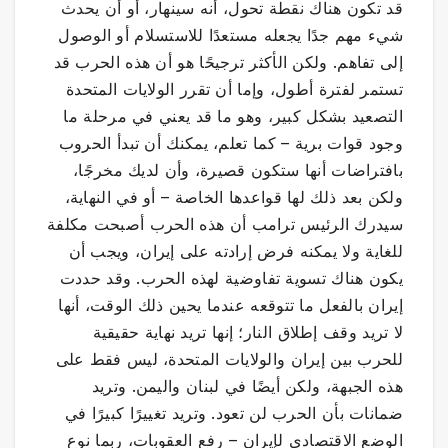
قد تكون هناك نقطة تحول، أنه سينهار، أو أن يحدث
شيء مهم جدًا يجعله مستعدًا للاستسلام أو الوصول
إلى تفاهم. ولكن الأكثر ترجيحًا هو أن هذه الحرب قد
تستمر لفترة أطول، وإما أن تقرر الولايات المتحدة
التصعيد بشكل كبير، وهو ما قد يعني في مرحلة ما
وجود قوات برية – كما تعلم، يمكنك أن تبدأ الحروب
بافتراضات أنها ستكون قصيرة، وأن لديك مخرجًا،
ولكن بعد ذلك لها قواعدها الخاصة – أو في النهاية،
سيدرك الرئيس ترامب أن هذه الحرب أصبحت مكلفة
للغاية ولا يمكنه فرض إرادته على إيران، ويجب أن
يكون هناك تسوية تفاوضية لهذه الحرب. وقد حددت
إيران بالفعل ما تتوقعه عندما يحين ذلك الوقت، أنها
لا تريد وقف إطلاق النار؛ إنها تريد نهاية حقيقية
للحرب بين إيران والولايات المتحدة، ليس فقط على
هذه الجبهة، ولكن أيضًا في لبنان واليمن. وتريد
ضمانات بأن الحرب لن تعود. وتريد تغييرًا كبيرًا في
الوضع الاقتصادي لإيران – رفع العقوبات، ربما نوع