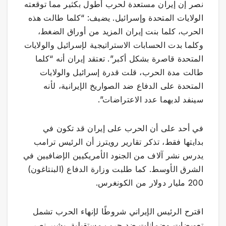
نصر إن إيران مستعدة لحرب أطول بكثير مما توقعته
الولايات المتحدة وإسرائيل. يضيف: “كلما طالت هذه
الحرب، كلما بنت إيران المزيد من أوراق الضغط،
وكلما بدت الحسابات الاستراتيجية لإسرائيل والولايات
المتحدة قاصرة بشكل أكبر”. تعتقد إيران أنه “كلما
طالت مدة الحرب، قلت قدرة إسرائيل والولايات
المتحدة على الدفاع ضد الصواريخ الإيرانية، لأنه
سينفد لديهما عدد الاعتراضات”.
في أحد على أن الحرب على إيران قد تكون في
بدايتها فقط، تذكر تقارير رويترز أن الرئيس ترامب
يدرس نشر آلاف من الجنود الأمريكيين الإضافيين في
الشرق الأوسط. كما طلبت وزارة الدفاع (البنتاغون)
200 مليار دولار من الكونغرس.
اقترح الرئيس الإيراني شروطًا لإنهاء الحرب تشمل
تعويضات وضمانات ضد حرب مستقبلية. يشير نصر