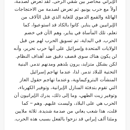
الإيراني محاصر بين شقي الرحى. لقد تعرض لصدمة،
أولاً مع حرب يونيو. ثم تعرض لصدمة من الاحتجاجات
الهائلة والقمع الدموي للغاية الذي قتل الآلاف من
الإيرانيين في يناير. كانوا بالكاد قد استوعبوا، كما
تعلم، تلك المأساة في يناير، وهم الآن في خضم
الحرب. في البداية، تم تسويق الحرب لهم من قبل
الولايات المتحدة وإسرائيل على أنها حرب تحرير، وأنه
لن يكون هناك سوى قصف دقيق ضد أهداف النظام.
لكن بشكل متزايد، يرون بلدهم ومدنهم تدمر. البنية
التحتية للبلاد تدمر. لذا، عندما تهاجم إسرائيل
المنشآت البتروكيماوية، وعندما تهاجم حقول الغاز
التي تقوم بتدفئة المنازل الإيرانية، وتوفير الكهرباء،
وتوفير زيت الطهي، وما إلى ذلك، يدرك الإيرانيون أن
الحرب هي على البلاد، وليست عليهم. وهم – كما
قلت، هذا شعب يعاني من صدمة شديدة. ثلاثة ملايين
ومئتا ألف إيراني قد نزحوا بالفعل بسبب هذه الحرب.