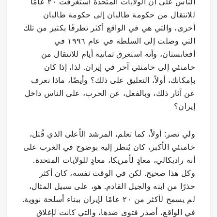
الناس على أن الولايات المتحدة استغرقت ٢٠ عامًا
للانتقال من حكومة طالبان إلى حكومة طالبان
أخرى، والتي هي في الواقع أكثر تطرفًا بكثير من تلك
التي وصلت إلى السلطة في عام ١٩٩٦ في
أفغانستان، وأنه استغرق ثمانية أيام للانتقال من
خامنئي إلى خامنئي آخر في إيران. لذا، إذا كان
بإمكانك، أولاً، التعليق على ذلك؟ وأيضًا، ماذا نعرف
عن آثار ذلك، وبالفعل، عن الحرب، على الناس داخل
إيران؟
ولي نصر: أولاً، كما تعلم، المرشد الأعلى الذي قُتل،
خامنئي الأكبر، كان يُنظر إليه بوضوح في الغرب على
أنه راديكالي، معادٍ لأمريكا، معادٍ للولايات المتحدة.
وكل هذا صحيح. لكن في الوقت نفسه، كان أكثر
حذرًا من ابنه والجيل القادم. هو، على سبيل المثال،
لم يسمح لأكثر من ٢٠ عامًا لإيران ببناء أسلحة نووية.
في الواقع، أصدر فتوى ضدها، والتي كانت لإغلاق