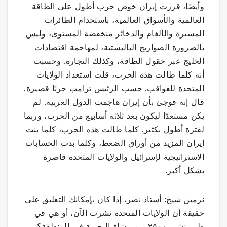
وأيضًا، قررت إيران خوض حرب أطول على الطاقة
العالمية والأسواق العالمية، باستخدام الطائرات
المسيرة والألغام والذخائر منخفضة المستوى، وليس
بالضرورة الصواريخ الباليستية، لمهاجمة اقتصادات
الخليج عبر حقول الطاقة، وكذلك التجارة. وحسبت
أنه كلما طالت هذه الحرب، قلت استعداد الولايات
المتحدة للعواقب. حسب الرئيس ترامب حربًا قصيرة.
قال إنه فوجئ بأن إيران هاجمت الدول العربية. لم
يكن مستعدًا ليكون بعد ثلاثة أسابيع من الحرب، وربما
لفترة أطول بكثير. كلما طالت هذه الحرب، كلما بنت
إيران المزيد من أوراق الضغط، وكلما بدت الحسابات
الاستراتيجية لإسرائيل والولايات المتحدة قاصرة
بشكل أكبر.
نرمين شيخ: أستاذ نصر، إذا كان بإمكانك التعليق على
حقيقة أن الولايات المتحدة نشرت الآن، أو هي في
طور نشر، ٢٥٠٠ من مشاة البحرية في المنطقة؟