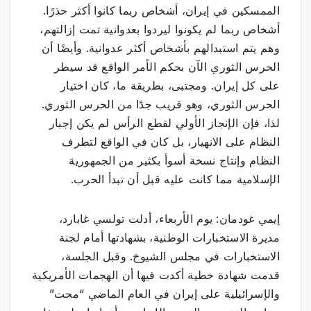
الممسكين في إيران، أشخاص ربما كانوا أكثر حذرًا.
أشخاص ربما لم يكونوا ليردوا بعدوانية تمت إزالتهم،
وهم يتم استبدالهم بأشخاص أكثر عدوانية. وأيضًا أن
الحرس الثوري الآن بحكم الأمر الواقع قد سيطر
على كل إيران. ومجتبى، بطريقة ما، كان اختيار
الحرس الثوري، وهو قريب جدًا من الحرس الثوري.
لذا، فإن الإنجاز الأولي لقطع الرأس لم يكن إجبار
النظام على الانهيار، بل كان في الواقع لتطرف
النظام وإنتاج نسخة أسوأ بكثير من الجمهورية
الإسلامية مما كانت عليه قبل أن تبدأ الحرب.
إيمي غودمان: يوم الأربعاء، أدلت تولسي غابارد،
مديرة الاستخبارات الوطنية، بشهادتها أمام لجنة
الاستخبارات في مجلس الشيوخ. وقبل الجلسة،
قدمت شهادة خطية أكدت فيها أن الهجمات الأمريكية
والإسرائيلية على إيران في العام الماضي “محت”