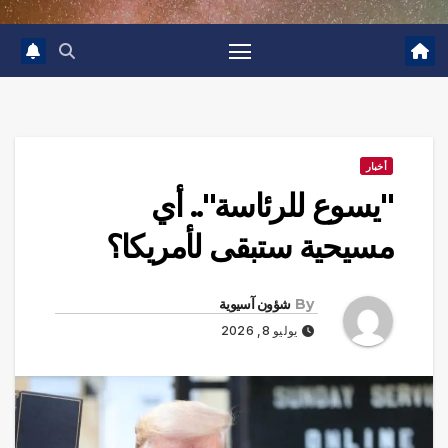
أخبار
"يسوع للرئاسة".. أي
مسيحية ستبقى لأمريكا؟
By
شؤون آسيوية
يوليو 8, 2026