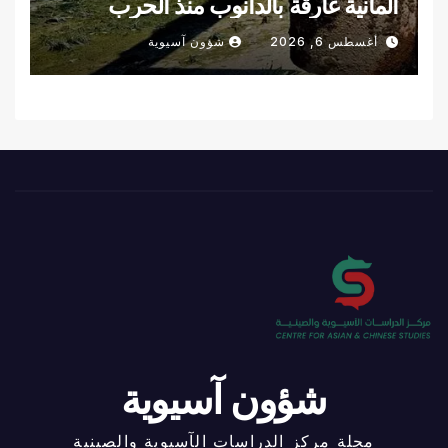
ألمانية غارقة بالدانوب منذ الحرب
العالمية الثانية
أغسطس 6, 2026
شؤون آسيوية
شؤون آسيوية
مجلة مركز الدراسات الآسيوية والصينية