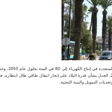
أعاد إعلان السلطات التونسية زيادة إسهام الطاقات المتجددة في إنتاج
الانبعاثات الكربونية بنسبة 62 في المئة في أفق 2035، الجدل بشأن قدرة البلاد على إنجاز انتقال طاقي طال انتظاره، 
ديات التمويل والبنية التحتية.