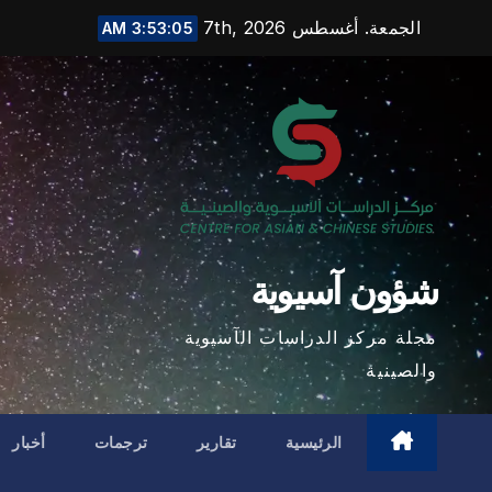
Ski
الجمعة. أغسطس 7th, 2026
3:53:06 AM
t
conten
شؤون آسيوية
مجلة مركز الدراسات الآسيوية
والصينية
الرئيسية
تقارير
ترجمات
أخبار