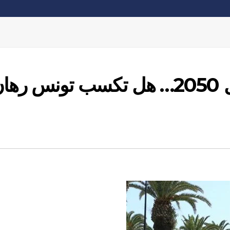
80 % كهرباء نظيفة بحلول 2050… هل تكسب تونس ره