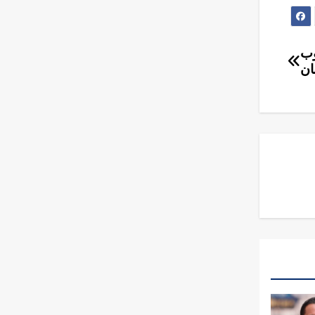
وب
ان