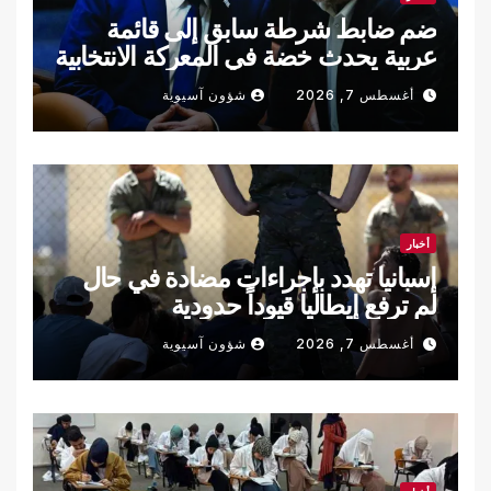
ضم ضابط شرطة سابق إلى قائمة
عربية يحدث خضة في المعركة الانتخابية
الإسرائيلية
أغسطس 7, 2026
شؤون آسيوية
أخبار
إسبانيا تهدد بإجراءات مضادة في حال
لم ترفع إيطاليا قيوداً حدودية
أغسطس 7, 2026
شؤون آسيوية