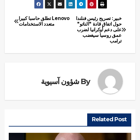
خبير: تصريح رئيس فنلندا
Lenovo تطلق حاسبا كبيرا
تصفّح
حول اتفاق قادة "الناتو"
متعدد الاستخدامات
على دعم أوكرانيا لضرب
المقالات
عمق روسيا سيغضب
ترامب
By
شؤون آسيوية
Related Post