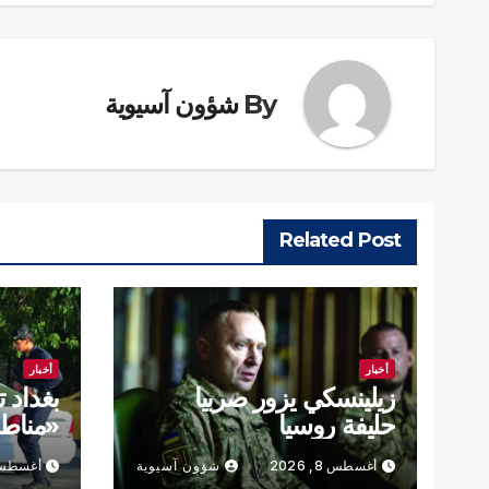
By
شؤون آسيوية
Related Post
أخبار
أخبار
زيلينسكي يزور صربيا
بغداد 
حليفة روسيا
«مناط
أغسطس 8, 2026
شؤون آسيوية
أغسطس 8, 6