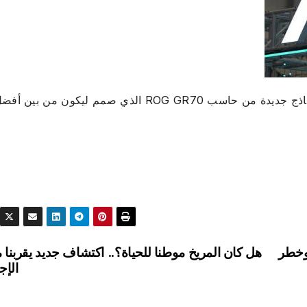
كشفت Asus خلال معرض Computex 2026 عن نماذج جديدة من حاسب ROG GR70 الذي صمم ليكون من بين أ
وخطر
هل كان المريخ موطنا للحياة؟.. اكتشاف جديد يقربنا 
الإج