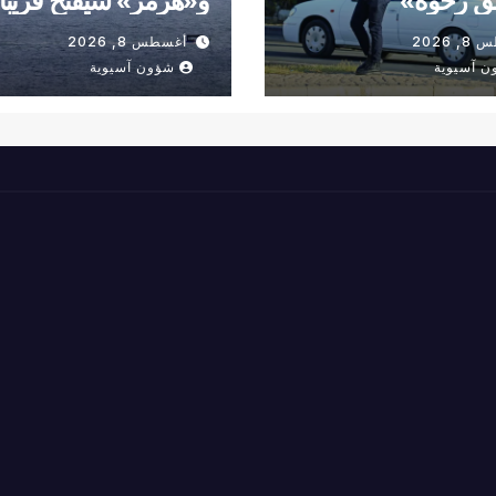
ق رخوة»
و«هرمز» سيفتح قريباً
 2026
أغسطس 8, 2026
ن آسيوية
شؤون آسيوية