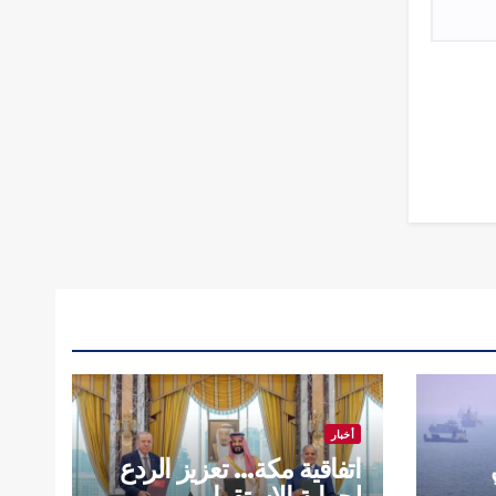
أخبار
اتفاقية مكة… تعزيز الردع