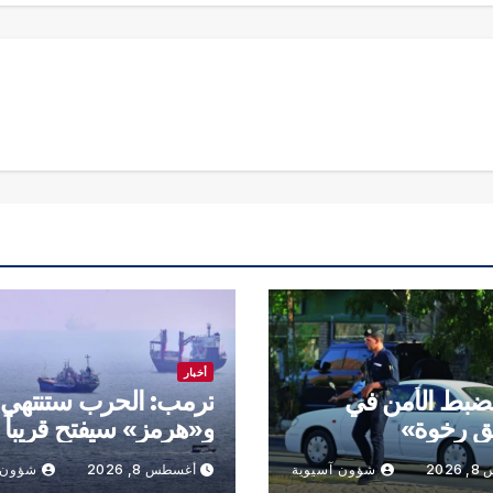
أخبار
تضبط الأمن في
ترمب: الحرب ستنتهي
ق رخوة»
و«هرمز» سيفتح قريباً
202
شؤون آسيوية
أغسطس 8, 2026
شؤون 