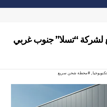
شركة “تسلا” جنوب غربي
كنويوجيا
,
#محطة شحن سريع