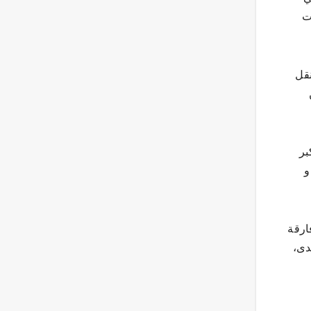
ت
ي نقاط النقل
بر
و
مة فارقة
دى،