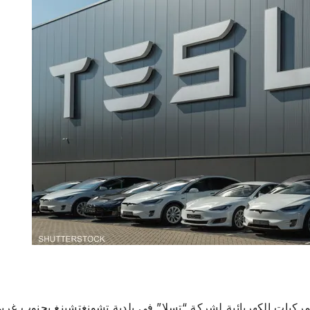
ع الفائق للمركبات الكهربائية لشركة “تسلا” في بلدية تشونغتشينغ بجنوب غرب