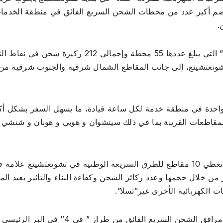
يضم أكبر عدد من محطات الشحن السريع الفائق في منطقة الخدما
.
وتقع محطات الشحن السريع الفائق من طراز “في 4” التي يبلغ عددها 55 محطة وإجمالي 212 ركيزة شحن ف
تشونغتشينغ، إلى جانب المقاطع الشمال شرقية والجنوب شرقية من
واحدة في منطقة خدمة لكل ساعة قيادة، ما يسهل السفر بشكل أك
المقاطعات القريبة بما في ذلك سيتشوان و هوبي و هونان و شنشي 
وتعتبر شبكة شحن المركبات الكهربائية الواسعة التي تغطي 10 مقاطع للطرق السريعة الوطنية في تشونغتشينغ علا
 من خلال حجمها وعدد ركائز الشحن وكفاءة البناء والتأثير بعيد الم
ت الكهربائية الأخرى غير”تسلا”.
وبداية من عام 2025، خططت شركة “تسلا” لتركيب مرافق الشحن السريع الفائق من طراز ” في 4″ في البر الرئيسي