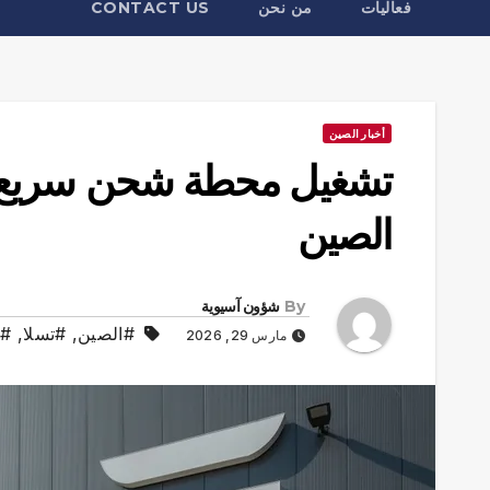
فعاليات
من نحن
CONTACT US
أخبار الصين
تشغيل محطة شحن سريع ل
الصين
By
شؤون آسيوية
#الصين
,
#تسلا
,
#ت
مارس 29, 2026