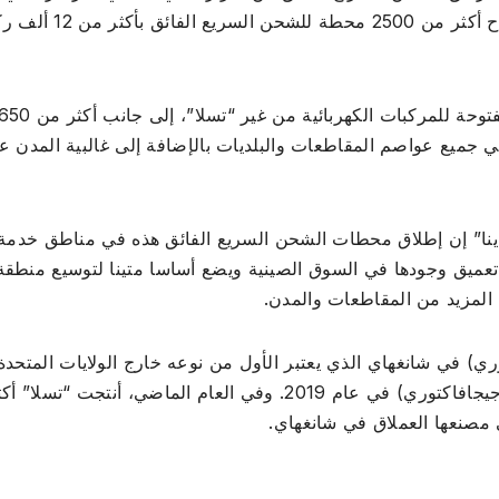
الصيني، حيث قامت حتى مارس 2026 بتركيب وافتتاح أكثر من 2500 محطة للش
ومن بين هذه المحطات، هناك أكثر من 950 محطة مفتوحة للمركبات الكهربائية من غير “تسلا”، إلى جانب أكثر
جميع عواصم المقاطعات والبلديات بالإضافة إلى غالبية المدن ع
اينا” إن إطلاق محطات الشحن السريع الفائق هذه في مناطق خدمة
تعميق وجودها في السوق الصينية ويضع أساسا متينا لتوسيع منطقة
المزيد من المقاطعات والمدن.
ري) في شانغهاي الذي يعتبر الأول من نوعه خارج الولايات المتحدة
وثاني منشأة رئيسية في المدينة بعد المصنع الضخم (جيجافاكتوري) في عام 2019. وفي العام الماضي، أنتجت 