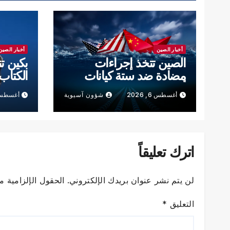
أخبار الصين
أخبار الصين
الصين تتخذ إجراءات
بكين ت
مضادة ضد ستة كيانات
الكتاب 
أميركية
للدفاع 
أغسطس 6, 2026
شؤون آسيوية
أغسطس 5, 6
الصيني
اترك تعليقاً
لن يتم نشر عنوان بريدك الإلكتروني.
الحقول الإلزامية مش
التعليق
*