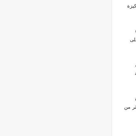
حن السريع الفائق بأكثر من 12 ألف ركيزة
 من 650
لى
“تسلا” أكثر من