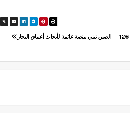
إيرادات صناعة الخيال العلمي في الصين تتجاوز 126
الصين تبني منصة عائمة لأبحاث أعماق البحار