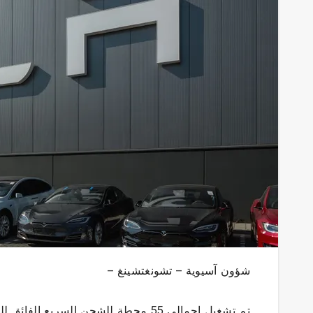
شؤون آسيوية – تشونغتشينغ –
تم تشغيل إجمالي 55 محطة للشحن السري