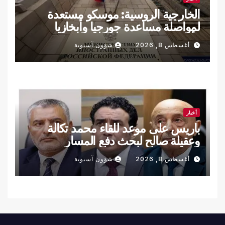
الخارجية الروسية: موسكو مستعدة
لمواصلة مساعدة جورجيا وأبخازيا
وأوسيتيا الجنوبية في دفع المفاوضات
أغسطس 8, 2026
شؤون آسيوية
أخبار
باريس على موعد للقاء محمد تكالة
وعقيلة صالح لبحث دفع المسار
السياسي والانتخابي في ليبيا
أغسطس 8, 2026
شؤون آسيوية