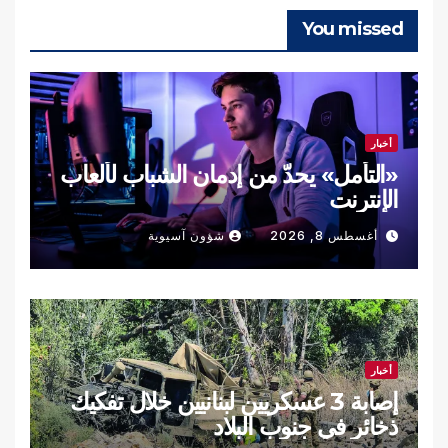
You missed
أخبار
«التأمل» يحدّ من إدمان الشباب لألعاب
الإنترنت
أغسطس 8, 2026
شؤون آسيوية
أخبار
إصابة 3 عسكريين لبنانيين خلال تفكيك
ذخائر في جنوب البلاد