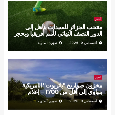
أخبار
منتخب الجزائر للسيدات يتأهل إلى
الدور النصف النهائي لأمم أفريقيا ويحجز
مقعده في مونديال 2027
أغسطس 9, 2026
شؤون آسيوية
أخبار
مخزون صواريخ "باتريوت" الأمريكية
يتهاوى إلى أقل من 1700 – إعلام
أغسطس 9, 2026
شؤون آسيوية