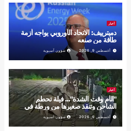
أخبار
دميترييف: الاتحاد الأوروبي يواجه أزمة
طاقة من صنعه
أغسطس 9, 2026
شؤون آسيوية
أخبار
"الأم وقت الشدة"… فيلة تحطم
الشاحن وتنقذ صغيرها من ورطة في
لقطة مذهلة… فيديو
أغسطس 9, 2026
شؤون آسيوية