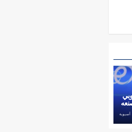
وبي
نعه
آسيوية