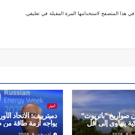
ي هذا المتصفح لاستخدامها المرة المقبلة في تعليقي.
أخبار
 صواريخ "باتريوت"
دميترييف: الاتحاد الأو
كية يتهاوى إلى أقل
يواجه أزمة طاقة من 
 2026
أغسطس 9, 2026