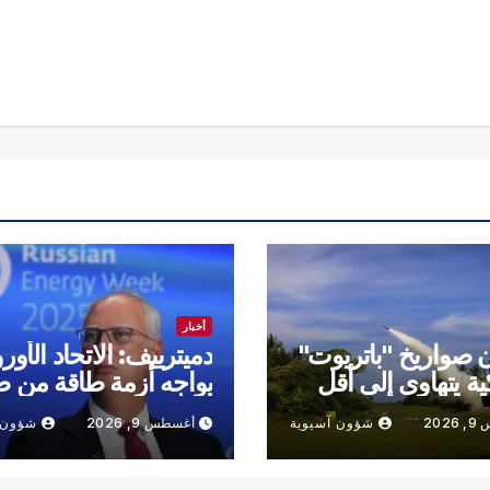
أخبار
صواريخ "باتريوت"
دميترييف: الاتحاد الأور
ية يتهاوى إلى أقل
يواجه أزمة طاقة من ص
202
شؤون آسيوية
أغسطس 9, 2026
شؤون 