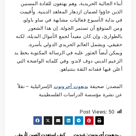
أبناء الجالية الحريدية، وهم يهتفون للقادة المسنين
الذين جاؤوا لضمان ازدهار المعاهد الدينية. وأُقيمت
في بداية الأسبوع فعاليات مشابهة في ساو باولو،
ومن المتوقع أن تستمر الجولة. إن هذا الشعور
بالطوارئ، وإن كان مفيداً لجمع الأموال البديلة، لكنه
حقيقي، ويشمل العالم الحريدي الدولي بأسره.
ويمكن أيضاً العثور عليه في الرسالة المكتوبة بخط يد
الزعيم الديني دوف لاندو، وفي كلماته الواضحة التي
أعلن فيها فقدانه الثقة بنتنياهو.
المصدر: صحيفة
يديعوت أحرونوت
الإسرائيلية – نقلاً
عن نشرة مؤسسة الدراسات الفلسطينية
Post Views:
50
يديعوت أحرونوت: عيديت
كيف استعدت الصين لأزمة