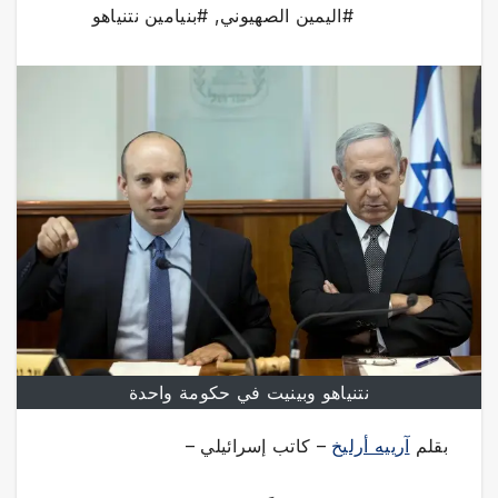
#اليمين الصهيوني
,
#بنيامين نتنياهو
نتنياهو وبينيت في حكومة واحدة
بقلم
آرييه أرليخ
– كاتب إسرائيلي –