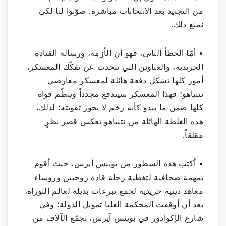
من التجنيد بعد الانتخابات مباشرة. صوّتوا لنا لكي
نمنع ذلك.
• أمّا الخطأ الثاني، فهو أن الأزمة، ورسالة القيادة
الحريدية، والعناوين التي تتحدث عن تفكّك المعسكر،
أمور كلها تشكل دفعة هائلة لمعسكر معارضي
نتنياهو؛ فهذا المعسكر سيندفع مجدداً وينظّم قواه
كلها ضمن ما يبدو كأنه زخم لا يجوز تفويته؛ لذلك،
هذه الغلطة الهائلة من نتنياهو تعكس قصر نظرٍ
مقلقاً.
• أكتب هذه السطور من بوينس آيرس، حيث أقوم
بمهمة صحافية لتغطية رحلة قادة روحيين ورؤساء
معاهد دينية حريدية لجمع تبرعات بديلة لعالم التوراة،
بعد أن أوقفت المحكمة العليا تمويل الدولة؛ وفي
شارع الإكوادور في بوينس آيرس، تجمّع الآلاف من