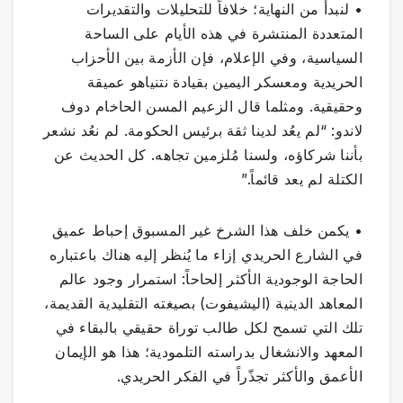
• لنبدأ من النهاية؛ خلافاً للتحليلات والتقديرات
المتعددة المنتشرة في هذه الأيام على الساحة
السياسية، وفي الإعلام، فإن الأزمة بين الأحزاب
الحريدية ومعسكر اليمين بقيادة نتنياهو عميقة
وحقيقية. ومثلما قال الزعيم المسن الحاخام دوف
لاندو: “لم يعُد لدينا ثقة برئيس الحكومة. لم نعُد نشعر
بأننا شركاؤه، ولسنا مُلزمين تجاهه. كل الحديث عن
الكتلة لم يعد قائماً.”
• يكمن خلف هذا الشرخ غير المسبوق إحباط عميق
في الشارع الحريدي إزاء ما يُنظر إليه هناك باعتباره
الحاجة الوجودية الأكثر إلحاحاً: استمرار وجود عالم
المعاهد الدينية (اليشيفوت) بصيغته التقليدية القديمة،
تلك التي تسمح لكل طالب توراة حقيقي بالبقاء في
المعهد والانشغال بدراسته التلمودية؛ هذا هو الإيمان
الأعمق والأكثر تجذّراً في الفكر الحريدي.