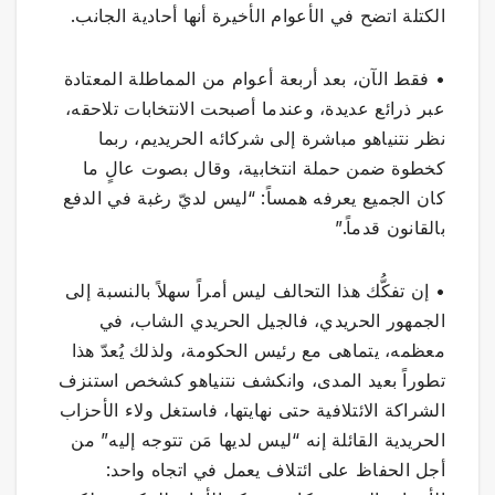
الكتلة اتضح في الأعوام الأخيرة أنها أحادية الجانب.
• فقط الآن، بعد أربعة أعوام من المماطلة المعتادة
عبر ذرائع عديدة، وعندما أصبحت الانتخابات تلاحقه،
نظر نتنياهو مباشرة إلى شركائه الحريديم، ربما
كخطوة ضمن حملة انتخابية، وقال بصوت عالٍ ما
كان الجميع يعرفه همساً: “ليس لديّ رغبة في الدفع
بالقانون قدماً.”
• إن تفكُّك هذا التحالف ليس أمراً سهلاً بالنسبة إلى
الجمهور الحريدي، فالجيل الحريدي الشاب، في
معظمه، يتماهى مع رئيس الحكومة، ولذلك يُعدّ هذا
تطوراً بعيد المدى، وانكشف نتنياهو كشخص استنزف
الشراكة الائتلافية حتى نهايتها، فاستغل ولاء الأحزاب
الحريدية القائلة إنه “ليس لديها مَن تتوجه إليه” من
أجل الحفاظ على ائتلاف يعمل في اتجاه واحد: