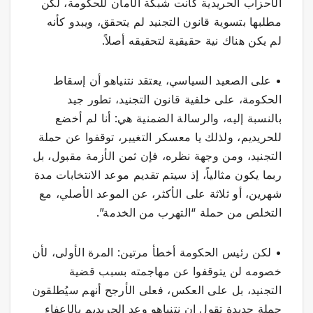
الأحزاب الحريدية كانت شبكة الأمان للحكومة، لكن
مطلبها بتسوية قانون التجنيد لم يتحقق، ويبدو كأنه
لم يكن هناك نية حقيقية لتحقيقه أصلاً.
• على الصعيد السياسي، يعتقد نتنياهو أن إسقاط
الحكومة، على خلفية قانون التجنيد، تطور جيد
بالنسبة إليه، والرسالة الضمنية هي: أنا لم أخضع
للحريديم، ولذلك يا معسكر التغيير، توقفوا عن حملة
التجنيد، ومن وجهة نظره، فإن ثمن الأزمة مقبول، بل
ربما يكون مثالياً، إذ سيتم تقديم موعد الانتخابات مدة
شهرين، أو ثلاثة على الأكثر، عن الموعد الأصلي، مع
التخلص من حملة “التهرب من الخدمة”.
• لكن رئيس الحكومة أخطأ مرتين: المرة الأولى، لأن
خصومه لن يتوقفوا عن مهاجمته بسبب قضية
التجنيد، بل على العكس، فعلى الأرجح أنهم سيُطلقون
حملة جديدة تقول إن نتنياهو وعد الحريديم بالإعفاء