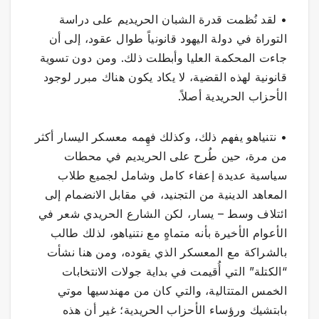
• لقد نُظمت قدرة الشبان الحريديم على دراسة
التوراة في دولة اليهود قانونياً طوال عقود، إلى أن
جاءت المحكمة العليا وأبطلت ذلك. ومن دون تسوية
قانونية لهذه القضية، لا يكاد يكون هناك مبرر لوجود
الأحزاب الحريدية أصلاً.
• نتنياهو يفهم ذلك، وكذلك فهِمه معسكر اليسار أكثر
من مرة، حين طُرح على الحريديم في محطات
سياسية عديدة إعفاء كامل وشامل لجميع طلاب
المعاهد الدينية من التجنيد، في مقابل الانضمام إلى
ائتلاف وسط – يسار، لكن الشارع الحريدي شعر في
الأعوام الأخيرة بأنه متماهٍ مع نتنياهو، لذلك طالب
بالشراكة مع المعسكر الذي يقوده، ومن هنا نشأت
“الكتلة” التي أُقيمت في بداية جولات الانتخابات
الخمس المتتالية، والتي كان من مهندسيها موتي
بابتشيك ورؤساء الأحزاب الحريدية؛ غير أن هذه