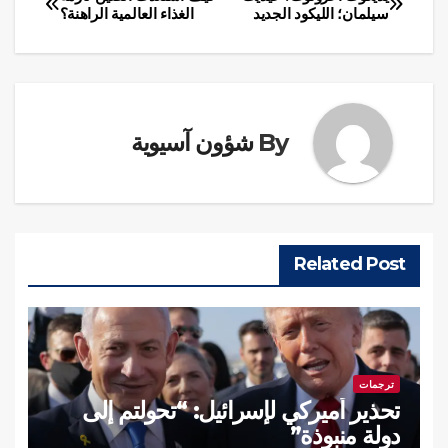
تصفّح
سيلمان؛ الليكود الجديد
الغذاء العالمية الراهنة؟
المقالات
By
شؤون آسيوية
Related Post
ترجمات
تحذير أميركي لإسرائيل: “تحولتم إلى
دولة منبوذة”