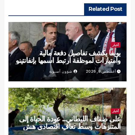
Related Post
أخبار
يويفا يكشف تفاصيل دفعة مالية
وامتيازات لموظفة ارتبط اسمها بإنفانتينو
أغسطس 8, 2026
شؤون آسيوية
أخبار
على ضفاف الليطاني.. عودة الحياة إلى
المتنزهات وسط تعافٍ اقتصادي هش