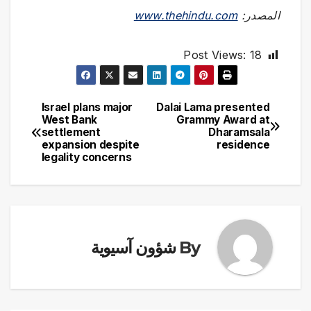
المصدر:
www.thehindu.com
Post Views:
18
Israel plans major
Dalai Lama presented
تصفّح
West Bank
Grammy Award at
settlement
Dharamsala
المقالات
expansion despite
residence
legality concerns
By
شؤون آسيوية